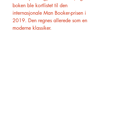
boken ble kortlistet til den
internasjonale Man Booker-prisen i
2019. Den regnes allerede som en
moderne klassiker.
HØVIK BOKHANDEL
O. H. Bangs vei 23
1363 Høvik
909 57 753
post@hovikbokhandel.no
(Ta kontakt for bestilling av
BBB reoler)