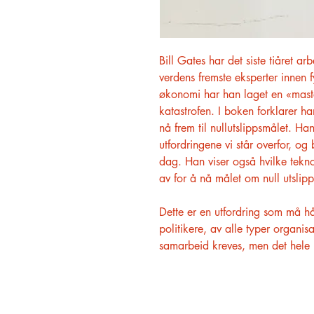
Bill Gates har det siste tiåret 
verdens fremste eksperter innen f
økonomi har han laget en «maste
katastrofen. I boken forklarer h
nå frem til nullutslippsmålet. Han
utfordringene vi står overfor, og
dag. Han viser også hvilke tekn
av for å nå målet om null utslipp
Dette er en utfordring som må hå
politikere, av alle typer organis
samarbeid kreves, men det hele