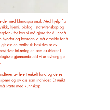
arbeidet med klimaspørsmål. Med hjelp fra
ysikk, kjemi, biologi, statsvitenskap og
rplan» for hva vi må gjøre for å unngå
an hvorfor og hvordan vi må arbeide for å
 gir oss en realistisk beskrivelse av
 beskriver teknologien som eksisterer i
ologiske gjennombrudd vi er avhengige
.
ndteres av hvert enkelt land og deres
asjoner og av oss som individer. Et unikt
 må starte med kunnskap.