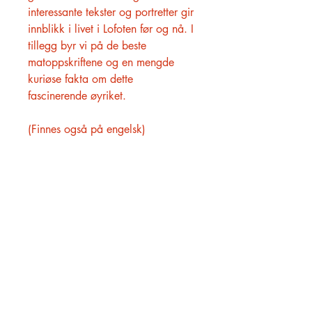
interessante tekster og portretter gir
innblikk i livet i Lofoten før og nå. I
tillegg byr vi på de beste
matoppskriftene og en mengde
kuriøse fakta om dette
fascinerende øyriket.
(Finnes også på engelsk)
HØVIK BOKHANDEL
O. H. Bangs vei 23
1363 Høvik
909 57 753