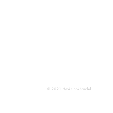
O. H. Bangs vei 23
1363 Høvik
909 57 753
post@hovikbokhandel.no
(Ta kontakt for bestilling av
BBB reoler)
© 2021 Høvik bokhandel