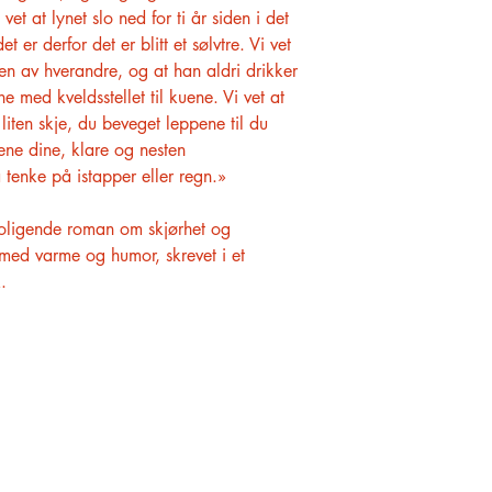
vet at lynet slo ned for ti år siden i det
 er derfor det er blitt et sølvtre. Vi vet
en av hverandre, og at han aldri drikker
 med kveldsstellet til kuene. Vi vet at
liten skje, du beveget leppene til du
ene dine, klare og nesten
å tenke på istapper eller regn.»
roligende roman om skjørhet og
 med varme og humor, skrevet i et
.
KUNDESERVICE