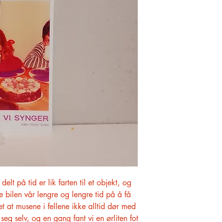
delt på tid er lik farten til et objekt, og
e bilen vår lengre og lengre tid på å få
t at musene i fellene ikke alltid dør med
seg selv, og en gang fant vi en ørliten fot