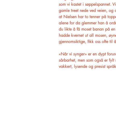
som vi kastet i søppelspannet. Vi 
gamle treet nede ved veien, og det
at Nielsen har to tenner på topp
alene for da glemmer han å ordne
du likte å få moset banan på en 
hadde kvernet ut all mosen, øyn
gjennomsiktige, fikk oss ofte til 
«Når vi synger» er en dypt foru
sårbarhet, men som også er fylt
vakkert, lysende og presist språk
HØVIK BOKHANDEL