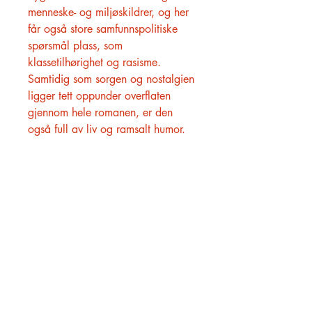
menneske- og miljøskildrer, og her
får også store samfunnspolitiske
spørsmål plass, som
klassetilhørighet og rasisme.
Samtidig som sorgen og nostalgien
ligger tett oppunder overflaten
gjennom hele romanen, er den
også full av liv og ramsalt humor.
HØVIK BOKHANDEL
O. H. Bangs vei 23
1363 Høvik
909 57 753