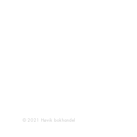
KUNDESERVICE
OM OSS
KONTAKT OSS
ARRANGEMENT
SOSIALE MEDIER
Facebook
Instagram
© 2021 Høvik bokhandel
VI SETTER PRIS PÅ HVER OG EN AV