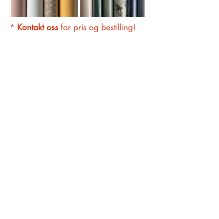
*
Kontakt oss
for pris og bestilling!
HØVIK BOKHANDEL
O. H. Bangs vei 23
1363 Høvik
909 57 753
post@hovikbokhandel.no
(Ta kontakt for bestilling av
BBB reoler)