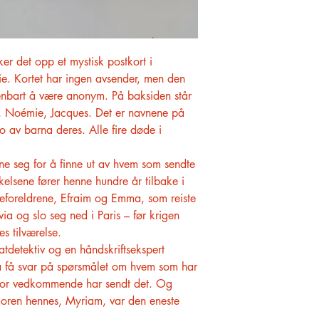
ker det opp et mystisk postkort i
lie. Kortet har ingen avsender, men den
enbart å være anonym. På baksiden står
a, Noémie, Jacques. Det er navnene på
o av barna deres. Alle fire døde i
e seg for å finne ut av hvem som sendte
kelsene fører henne hundre år tilbake i
oldeforeldrene, Efraim og Emma, som reiste
via og slo seg ned i Paris – før krigen
s tilværelse.
atdetektiv og en håndskriftsekspert
 å få svar på spørsmålet om hvem som har
rfor vedkommende har sendt det. Og
oren hennes, Myriam, var den eneste