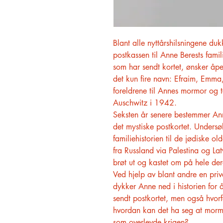
Blant alle nyttårshilsningene duk
postkassen til Anne Berests fami
som har sendt kortet, ønsker åp
det kun fire navn: Efraim, Emm
foreldrene til Annes mormor og t
Auschwitz i 1942.
Seksten år senere bestemmer Ann
det mystiske postkortet. Undersø
familiehistorien til de jødiske 
fra Russland via Palestina og Lat
brøt ut og kastet om på hele dere
Ved hjelp av blant andre en priv
dykker Anne ned i historien for
sendt postkortet, men også hvo
hvordan kan det ha seg at morm
som overlevde krigen?