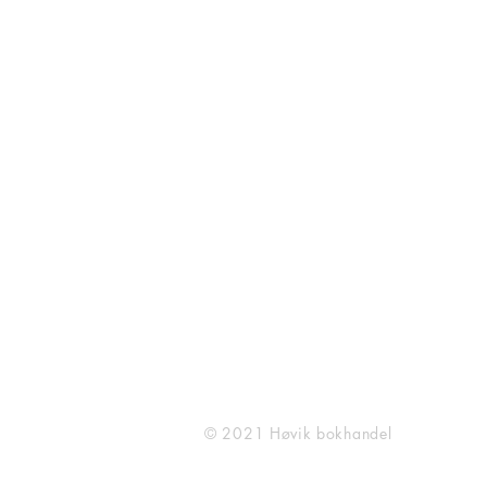
HØVIK BOKHANDEL
O. H. Bangs vei 23
1363 Høvik
909 57 753
post@hovikbokhandel.no
(Ta kontakt for bestilling av
BBB reoler)
© 2021 Høvik bokhandel