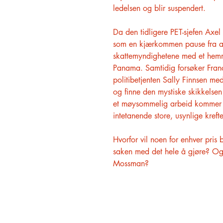
ledelsen og blir suspendert.
Da den tidligere PET-sjefen Axel
som en kjærkommen pause fra all
skattemyndighetene med et hemm
Panama. Samtidig forsøker Fra
politibetjenten Sally Finnsen m
og finne den mystiske skikkelse
et møysommelig arbeid kommer p
intetanende store, usynlige krefte
Hvorfor vil noen for enhver pri
saken med det hele å gjøre? Og 
Mossman?