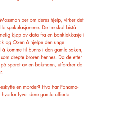
 Mossman ber om deres hjelp, virker det
e spekulasjonene. De tre skal bistå
elig kjøp av data fra en banklekkasje i
nck og Oxen å hjelpe den unge
ed å komme til bunns i den gamle saken,
n som drepte broren hennes. Da de etter
å sporet av en bakmann, utfordrer de
r.
s beskytte en morder? Hva har Panama-
hvorfor lyver dere gamle allierte