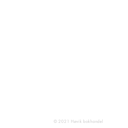
HØVIK BOKHANDEL
O. H. Bangs vei 23
1363 Høvik
909 57 753
post@hovikbokhandel.no
(Ta kontakt for bestilling av
BBB reoler)
© 2021 Høvik bokhandel