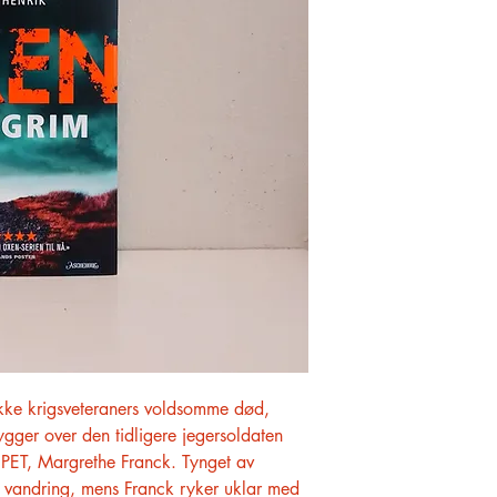
ekke krigsveteraners voldsomme død,
kygger over den tidligere jegersoldaten
PET, Margrethe Franck. Tynget av
på vandring, mens Franck ryker uklar med