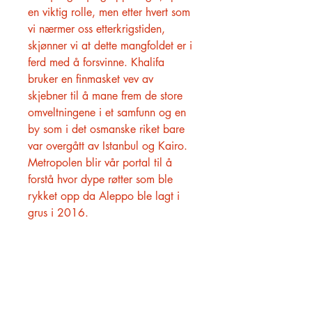
en viktig rolle, men etter hvert som
vi nærmer oss etterkrigstiden,
skjønner vi at dette mangfoldet er i
ferd med å forsvinne. Khalifa
bruker en finmasket vev av
skjebner til å mane frem de store
omveltningene i et samfunn og en
by som i det osmanske riket bare
var overgått av Istanbul og Kairo.
Metropolen blir vår portal til å
forstå hvor dype røtter som ble
rykket opp da Aleppo ble lagt i
grus i 2016.
HØVIK BOKHANDEL