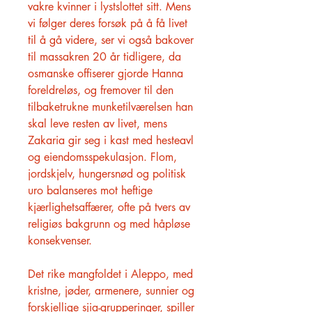
vakre kvinner i lystslottet sitt. Mens
vi følger deres forsøk på å få livet
til å gå videre, ser vi også bakover
til massakren 20 år tidligere, da
osmanske offiserer gjorde Hanna
foreldreløs, og fremover til den
tilbaketrukne munketilværelsen han
skal leve resten av livet, mens
Zakaria gir seg i kast med hesteavl
og eiendomsspekulasjon. Flom,
jordskjelv, hungersnød og politisk
uro balanseres mot heftige
kjærlighetsaffærer, ofte på tvers av
religiøs bakgrunn og med håpløse
konsekvenser.
Det rike mangfoldet i Aleppo, med
kristne, jøder, armenere, sunnier og
forskjellige sjia-grupperinger, spiller