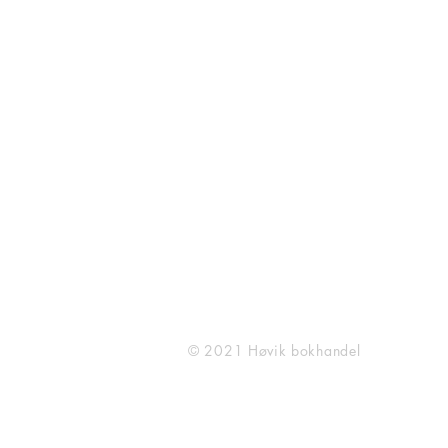
O. H. Bangs vei 23
1363 Høvik
909 57 753
post@hovikbokhandel.no
(Ta kontakt for bestilling av
BBB reoler)
© 2021 Høvik bokhandel