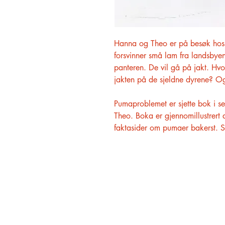
Hanna og Theo er på besøk hos m
forsvinner små lam fra landsbye
panteren. De vil gå på jakt. Hv
jakten på de sjeldne dyrene? Og
Pumaproblemet er sjette bok i 
Theo. Boka er gjennomillustrert 
faktasider om pumaer bakerst. Ser
HØVIK BOKHANDEL