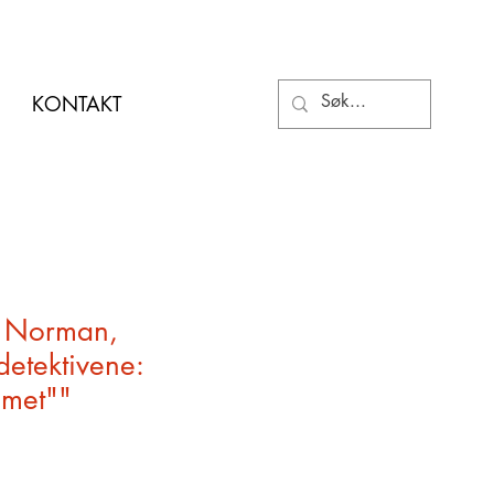
KONTAKT
 Norman,
etektivene:
met""