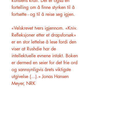
kunstens kraft. Det er også en
fortelling om å finne styrken til å
fortsette - og til å reise seg igjen.
«Velskrevet tvers igjennom. «Kniv.
Refleksjoner etter et drapsforsøk»
er en stor lettelse å lese fordi den
viser at Rushdie har de
intellektuelle evnene intakt. Boken
er dermed en seier for det frie ord
og sannsynligvis årets viktigste
utgivelse (...).» Jonas Hansen
Meyer, NRK