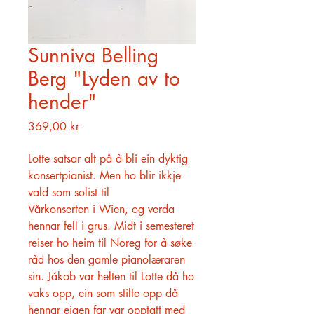
Sunniva Belling
Berg "Lyden av to
hender"
Pris
369,00 kr
Lotte satsar alt på å bli ein dyktig
konsertpianist. Men ho blir ikkje
vald som solist til
Vårkonserten i Wien, og verda
hennar fell i grus. Midt i semesteret
reiser ho heim til Noreg for å søke
råd hos den gamle pianolæraren
sin. Jákob var helten til Lotte då ho
vaks opp, ein som stilte opp då
hennar eigen far var opptatt med