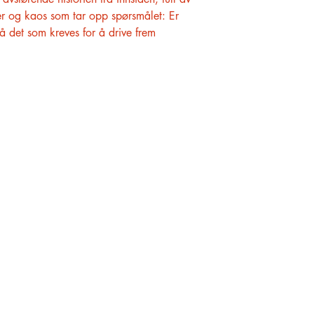
mfer og kaos som tar opp spørsmålet: Er
 det som kreves for å drive frem
KUNDESERVICE
OM OSS
KONTAKT OSS
ARRANGEMENT