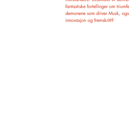
fantastiske fortellinger om triu
demonene som driver Musk, også
innovasjon og fremskritt?
HØVIK BOKHANDEL
O. H. Bangs vei 23
1363 Høvik
909 57 753