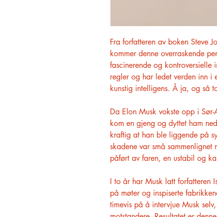
Fra forfatteren av boken Steve J
kommer denne overraskende pers
fascinerende og kontroversielle i
regler og har ledet verden inn i 
kunstig intelligens. Å ja, og så t
Da Elon Musk vokste opp i Sør-A
kom en gjeng og dyttet ham ned
kraftig at han ble liggende på s
skadene var små sammenlignet m
påført av faren, en ustabil og ka
I to år har Musk latt forfatteren
på møter og inspiserte fabrikke
timevis på å intervjue Musk selv,
motstandere. Resultatet er denne 