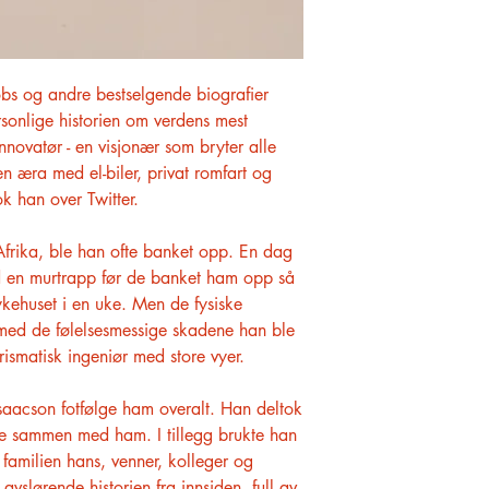
obs og andre bestselgende biografier
onlige historien om verdens mest
nnovatør - en visjonær som bryter alle
en æra med el-biler, privat romfart og
ok han over Twitter.
frika, ble han ofte banket opp. En dag
 en murtrapp før de banket ham opp så
ykehuset i en uke. Men de fysiske
ed de følelsesmessige skadene han ble
rismatisk ingeniør med store vyer.
 Isaacson fotfølge ham overalt. Han deltok
ne sammen med ham. I tillegg brukte han
 familien hans, venner, kolleger og
avslørende historien fra innsiden, full av