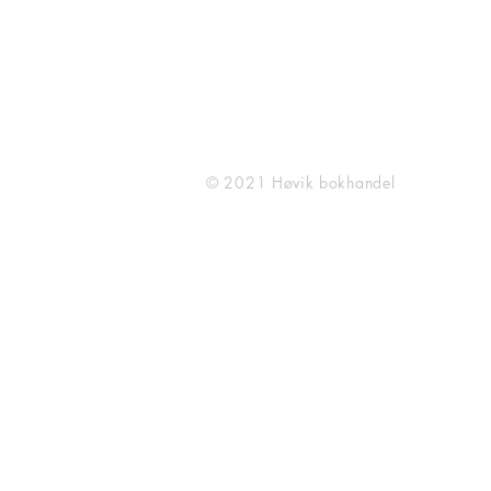
post@hovikbokhandel.no
(Ta kontakt for bestilling av
BBB reoler)
© 2021 Høvik bokhandel